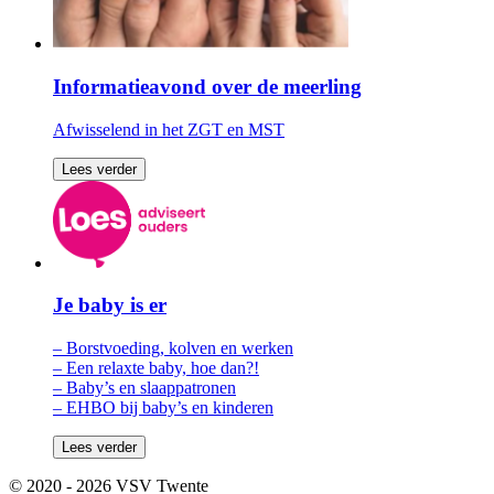
Informatieavond over de meerling
Afwisselend in het ZGT en MST
Lees verder
Je baby is er
– Borstvoeding, kolven en werken
– Een relaxte baby, hoe dan?!
– Baby’s en slaappatronen
– EHBO bij baby’s en kinderen
Lees verder
© 2020 - 2026 VSV Twente